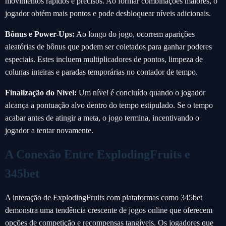
movimentos rápidos e precisos. Ao formar combinações maiores, o
jogador obtém mais pontos e pode desbloquear níveis adicionais.
Bônus e Power-Ups:
Ao longo do jogo, ocorrem aparições
aleatórias de bônus que podem ser coletados para ganhar poderes
especiais. Estes incluem multiplicadores de pontos, limpeza de
colunas inteiras e paradas temporárias no contador de tempo.
Finalização do Nível:
Um nível é concluído quando o jogador
alcança a pontuação alvo dentro do tempo estipulado. Se o tempo
acabar antes de atingir a meta, o jogo termina, incentivando o
jogador a tentar novamente.
A Conexão Entre ExplodingFruits e
345bet
A interação de ExplodingFruits com plataformas como 345bet
demonstra uma tendência crescente de jogos online que oferecem
opções de competição e recompensas tangíveis. Os jogadores que