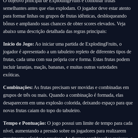
O objetivo principal de ExplodingFruits é combinar frutas
semelhantes antes que elas explodam. O jogador deve estar atento
para formar linhas ou grupos de frutas idênticas, desbloqueando
bônus e ampliando suas chances de obter scores elevados. Veja
abaixo uma descrição detalhada das regras principais:
Início do Jogo:
Ao iniciar uma partida de ExplodingFruits, o
jogador é apresentado a um tabuleiro repleto de diferentes tipos de
frutas, cada uma com sua própria cor e forma. Estas frutas podem
incluir laranjas, maçãs, bananas, e muitas outras variedades
exóticas.
Combinações:
As frutas precisam ser movidas e combinadas em
grupos de três ou mais. Quando a combinação é formada, elas
desaparecem em uma explosão colorida, deixando espaço para que
novas frutas caiam do topo do tabuleiro.
Tempo e Pontuação:
O jogo possui um limite de tempo para cada
nível, aumentando a pressão sobre os jogadores para realizarem