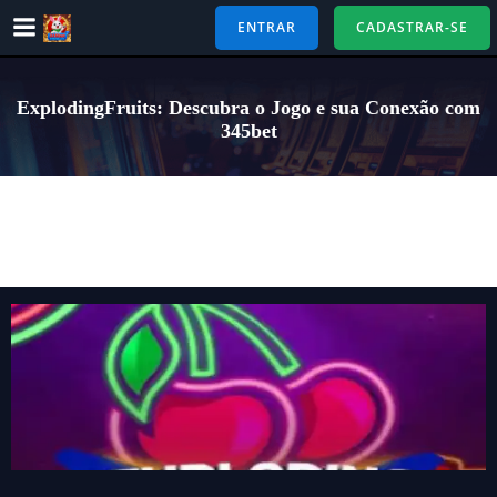
Pular
ENTRAR
CADASTRAR-SE
para
o
conteúdo
ExplodingFruits: Descubra o Jogo e sua Conexão com
345bet