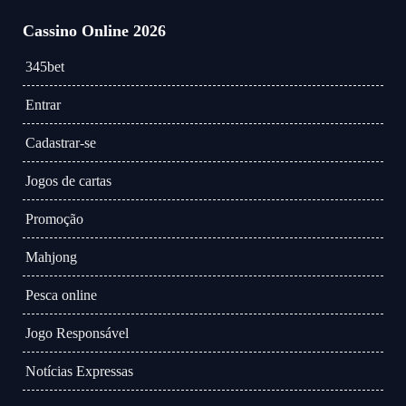
Cassino Online 2026
345bet
Entrar
Cadastrar-se
Jogos de cartas
Promoção
Mahjong
Pesca online
Jogo Responsável
Notícias Expressas