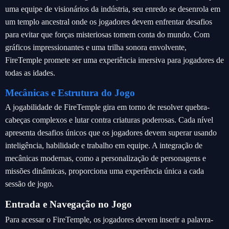
uma equipe de visionários da indústria, seu enredo se desenrola em
um templo ancestral onde os jogadores devem enfrentar desafios
para evitar que forças misteriosas tomem conta do mundo. Com
gráficos impressionantes e uma trilha sonora envolvente,
FireTemple promete ser uma experiência imersiva para jogadores de
todas as idades.
Mecânicas e Estrutura do Jogo
A jogabilidade de FireTemple gira em torno de resolver quebra-
cabeças complexos e lutar contra criaturas poderosas. Cada nível
apresenta desafios únicos que os jogadores devem superar usando
inteligência, habilidade e trabalho em equipe. A integração de
mecânicas modernas, como a personalização de personagens e
missões dinâmicas, proporciona uma experiência única a cada
sessão de jogo.
Entrada e Navegação no Jogo
Para acessar o FireTemple, os jogadores devem inserir a palavra-