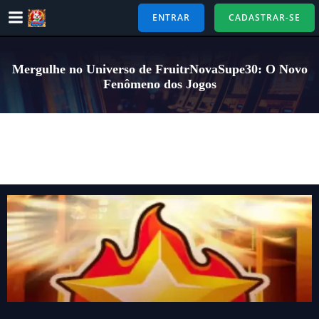
Pular
ENTRAR
CADASTRAR-SE
para
o
conteúdo
Mergulhe no Universo de FruitrNovaSupe30: O Novo
Fenômeno dos Jogos