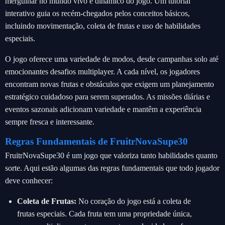
mergulhar no mundo vivo e dinâmico do jogo. Um tutorial
interativo guia os recém-chegados pelos conceitos básicos,
incluindo movimentação, coleta de frutas e uso de habilidades
especiais.
O jogo oferece uma variedade de modos, desde campanhas solo até
emocionantes desafios multiplayer. A cada nível, os jogadores
encontram novas frutas e obstáculos que exigem um planejamento
estratégico cuidadoso para serem superados. As missões diárias e
eventos sazonais adicionam variedade e mantêm a experiência
sempre fresca e interessante.
Regras Fundamentais de FruitrNovaSupe30
FruitrNovaSupe30 é um jogo que valoriza tanto habilidades quanto
sorte. Aqui estão algumas das regras fundamentais que todo jogador
deve conhecer:
Coleta de Frutas:
No coração do jogo está a coleta de
frutas especiais. Cada fruta tem uma propriedade única,