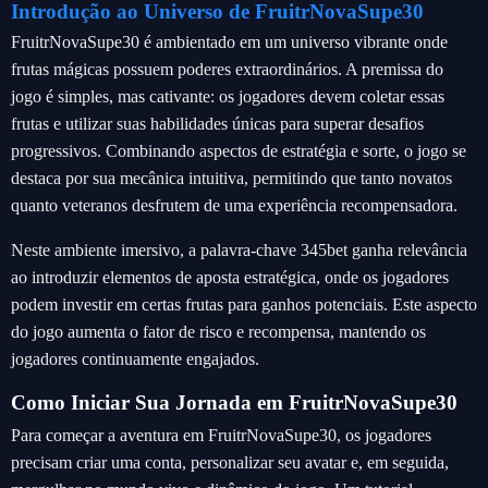
Introdução ao Universo de FruitrNovaSupe30
FruitrNovaSupe30 é ambientado em um universo vibrante onde
frutas mágicas possuem poderes extraordinários. A premissa do
jogo é simples, mas cativante: os jogadores devem coletar essas
frutas e utilizar suas habilidades únicas para superar desafios
progressivos. Combinando aspectos de estratégia e sorte, o jogo se
destaca por sua mecânica intuitiva, permitindo que tanto novatos
quanto veteranos desfrutem de uma experiência recompensadora.
Neste ambiente imersivo, a palavra-chave 345bet ganha relevância
ao introduzir elementos de aposta estratégica, onde os jogadores
podem investir em certas frutas para ganhos potenciais. Este aspecto
do jogo aumenta o fator de risco e recompensa, mantendo os
jogadores continuamente engajados.
Como Iniciar Sua Jornada em FruitrNovaSupe30
Para começar a aventura em FruitrNovaSupe30, os jogadores
precisam criar uma conta, personalizar seu avatar e, em seguida,