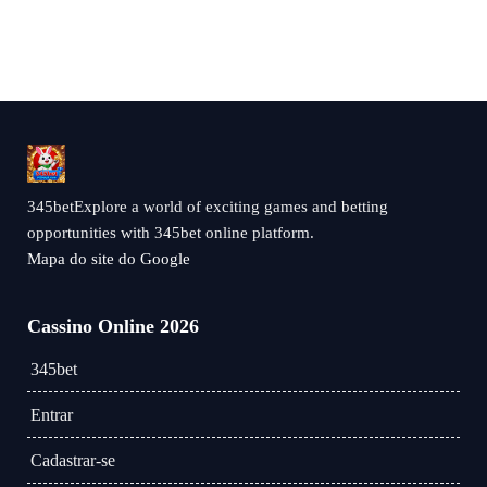
345betExplore a world of exciting games and betting
opportunities with 345bet online platform.
Mapa do site do Google
Cassino Online 2026
345bet
Entrar
Cadastrar-se