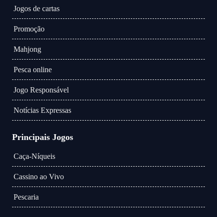
Jogos de cartas
Promoção
Mahjong
Pesca online
Jogo Responsável
Notícias Expressas
Principais Jogos
Caça-Níqueis
Cassino ao Vivo
Pescaria