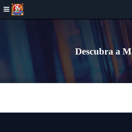
Pular
para
o
conteúdo
Descubra a M