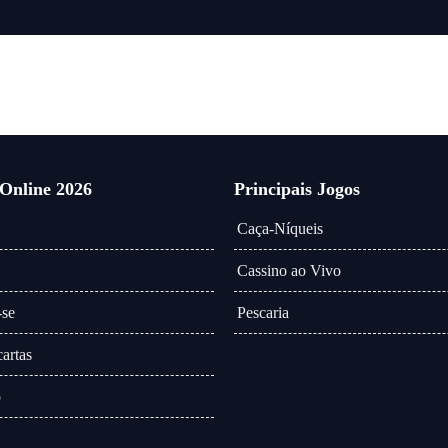
 Online 2026
Principais Jogos
Caça-Níqueis
Cassino ao Vivo
-se
Pescaria
artas
o