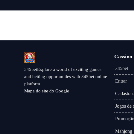
Cassino
345bet
345betExplore a world of exciting games
and betting opportunities with 345bet online
Entrar
platform.
Mapa do site do Google
Cadastrar
Jogos de c
Promoçã
Mahjong