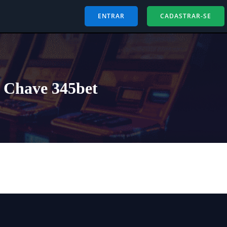
ENTRAR
CADASTRAR-SE
 Chave 345bet