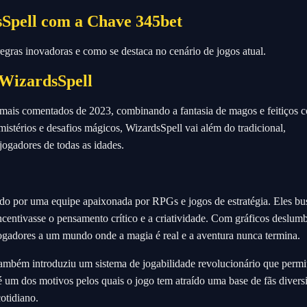
Spell com a Chave 345bet
egras inovadoras e como se destaca no cenário de jogos atual.
WizardsSpell
 mais comentados de 2023, combinando a fantasia de magos e feitiços
stérios e desafios mágicos, WizardsSpell vai além do tradicional,
ogadores de todas as idades.
ido por uma equipe apaixonada por RPGs e jogos de estratégia. Eles b
centivasse o pensamento crítico e a criatividade. Com gráficos deslumb
 jogadores a um mundo onde a magia é real e a aventura nunca termina.
também introduziu um sistema de jogabilidade revolucionário que permi
é um dos motivos pelos quais o jogo tem atraído uma base de fãs diversi
otidiano.