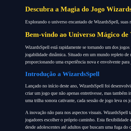
Descubra a Magia do Jogo Wizards
Explorando o universo encantado de WizardsSpell, suas r
Bem-vindo ao Universo Mágico de 
WizardsSpell está rapidamente se tornando um dos jogos
jogabilidade dinâmica. Situado em um mundo repleto de mi
proporcionando uma experiência nova e envolvente para j
Introdução a WizardsSpell
Lançado no início deste ano, WizardsSpell foi desenvolv
criar um jogo que não apenas entretivesse, mas também in
uma trilha sonora cativante, cada sessão de jogo leva os
A inovação não para nos aspectos visuais. WizardsSpell 
jogadores escolher o próprio caminho. Esta flexibilidade 
desde adolescentes até adultos que buscam uma fuga do c