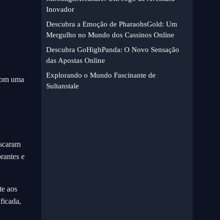
Inovador
Descubra a Emoção de PharaohsGold: Um
Mergulho no Mundo dos Cassinos Online
Descubra GoHighPanda: O Novo Sensação
das Apostas Online
Explorando o Mundo Fascinante de
 com uma
Sultanstale
uscaram
rantes e
te aos
ficada,