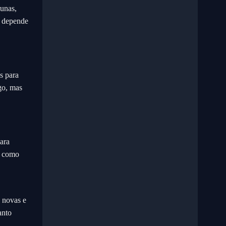
runas,
s depende
s para
ogo, mas
ara
do como
 novas e
anto