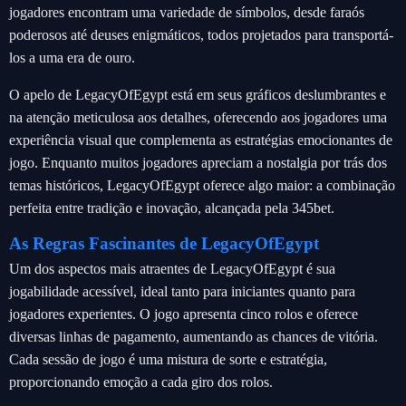
jogadores encontram uma variedade de símbolos, desde faraós
poderosos até deuses enigmáticos, todos projetados para transportá-
los a uma era de ouro.
O apelo de LegacyOfEgypt está em seus gráficos deslumbrantes e
na atenção meticulosa aos detalhes, oferecendo aos jogadores uma
experiência visual que complementa as estratégias emocionantes de
jogo. Enquanto muitos jogadores apreciam a nostalgia por trás dos
temas históricos, LegacyOfEgypt oferece algo maior: a combinação
perfeita entre tradição e inovação, alcançada pela 345bet.
As Regras Fascinantes de LegacyOfEgypt
Um dos aspectos mais atraentes de LegacyOfEgypt é sua
jogabilidade acessível, ideal tanto para iniciantes quanto para
jogadores experientes. O jogo apresenta cinco rolos e oferece
diversas linhas de pagamento, aumentando as chances de vitória.
Cada sessão de jogo é uma mistura de sorte e estratégia,
proporcionando emoção a cada giro dos rolos.