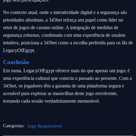
No contexto atual, onde a interatividade digital e a segurança são
prioridades absolutas, a 345bet reforça seu papel como líder no
setor de jogos de cassino online. A integração de medidas de
segurança robustas, combinada com uma experiência de usuário
intuitiva, posiciona a 345bet como a escolha preferida para os fãs de
LegacyOfEgypt.
Conclusão
Em suma, LegacyOfEgypt oferece mais do que apenas um jogo; é
uma experiência cultural que conecta o passado ao presente. Com a
345bet, os jogadores têm a garantia de uma plataforma segura e
acessível para explorar as maravilhas deste jogo envolvente,
tornando cada sessão verdadeiramente memorável.
Categorias:
Jogo Responsável