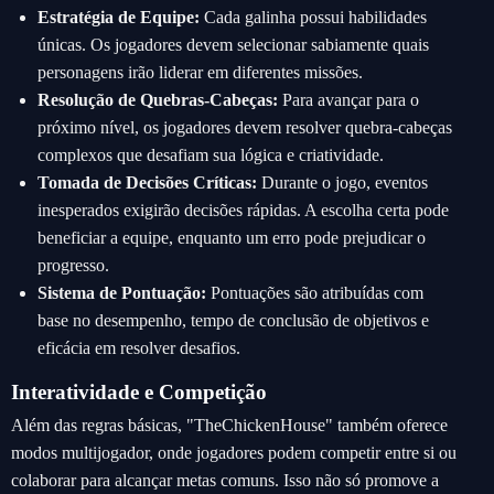
Estratégia de Equipe:
Cada galinha possui habilidades
únicas. Os jogadores devem selecionar sabiamente quais
personagens irão liderar em diferentes missões.
Resolução de Quebras-Cabeças:
Para avançar para o
próximo nível, os jogadores devem resolver quebra-cabeças
complexos que desafiam sua lógica e criatividade.
Tomada de Decisões Críticas:
Durante o jogo, eventos
inesperados exigirão decisões rápidas. A escolha certa pode
beneficiar a equipe, enquanto um erro pode prejudicar o
progresso.
Sistema de Pontuação:
Pontuações são atribuídas com
base no desempenho, tempo de conclusão de objetivos e
eficácia em resolver desafios.
Interatividade e Competição
Além das regras básicas, "TheChickenHouse" também oferece
modos multijogador, onde jogadores podem competir entre si ou
colaborar para alcançar metas comuns. Isso não só promove a