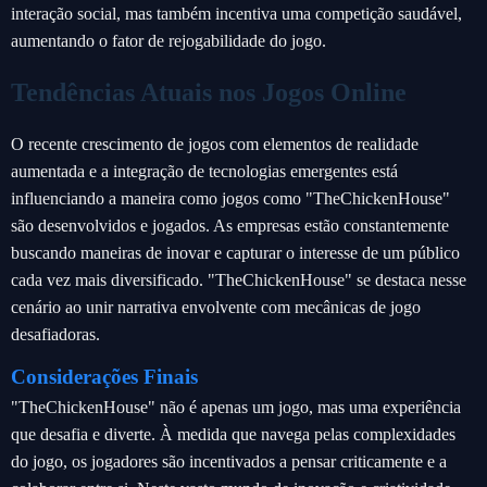
interação social, mas também incentiva uma competição saudável,
aumentando o fator de rejogabilidade do jogo.
Tendências Atuais nos Jogos Online
O recente crescimento de jogos com elementos de realidade
aumentada e a integração de tecnologias emergentes está
influenciando a maneira como jogos como "TheChickenHouse"
são desenvolvidos e jogados. As empresas estão constantemente
buscando maneiras de inovar e capturar o interesse de um público
cada vez mais diversificado. "TheChickenHouse" se destaca nesse
cenário ao unir narrativa envolvente com mecânicas de jogo
desafiadoras.
Considerações Finais
"TheChickenHouse" não é apenas um jogo, mas uma experiência
que desafia e diverte. À medida que navega pelas complexidades
do jogo, os jogadores são incentivados a pensar criticamente e a