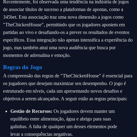
Recentemente, foi observada uma tendência na indústria de jogos
de associar títulos de sucesso a plataformas de apostas, como a
345bet. Esta associação traz uma nova dimensão a jogos como
"TheChickenHouse", permitindo que os jogadores apostem em
partidas ao vivo e desafiando-os a prever os resultados de eventos
específicos. Essa integração não apenas intensifica a experiência do
jogo, mas também atrai uma nova audiência que busca por
momentos de adrenalina e emoção.
Regras do Jogo
A compreensão das regras de "TheChickenHouse" é essencial para
os jogadores que desejam maximizar seu desempenho. O jogo é
estruturado em níveis, cada um apresentando novos desafios e
objetivos a serem alcançados. A seguir estão as regras principais:
Gestão de Recursos:
Os jogadores devem manter um
equilíbrio entre alimentação, água e abrigo para suas
galinhas. A falta de qualquer um desses elementos pode
levar a consequências negativas.