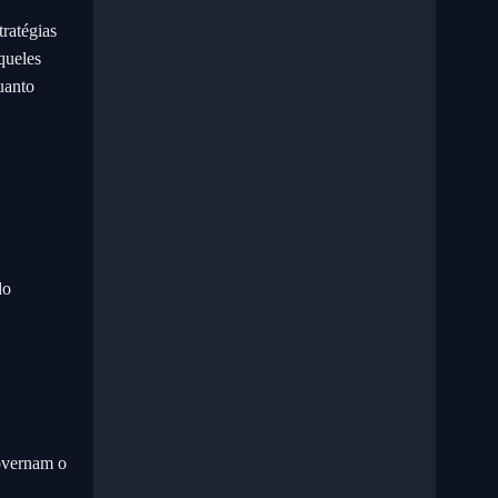
ratégias
queles
uanto
do
governam o