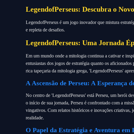
LegendofPerseus: Descubra o Novo
LegendofPerseus é um jogo inovador que mistura estratég
e repleta de desafios.
LegendofPerseus: Uma Jornada Ép
Em um mundo onde a mitologia continua a cativar e inspi
entusiastas dos jogos de estratégia quanto os aficionado
rica tapeçaria da mitologia grega, 'LegendofPerseus' apre
A Ascensão de Perseu: A Esperança d
No centro de 'LegendofPerseus' está Perseu, um herói des
o início de sua jornada, Perseu é confrontado com a missã
vingativos. Com relatos históricos e inovações criativas,
realidade.
O Papel da Estratégia e Aventura em