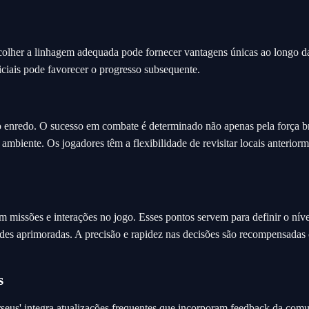
Escolher a linhagem adequada pode fornecer vantagens únicas ao longo d
niciais pode favorecer o progresso subsequente.
 o enredo. O sucesso em combate é determinado não apenas pela força b
 ambiente. Os jogadores têm a flexibilidade de revisitar locais anterior
issões e interações no jogo. Esses pontos servem para definir o níve
dades aprimoradas. A precisão e rapidez nas decisões são recompensada
s
eus' integra atualizações frequentes que incorporam feedback da com