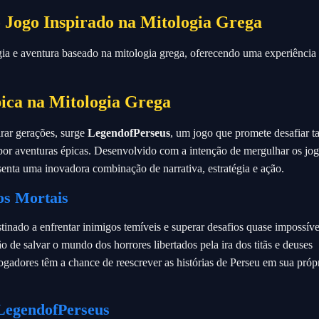
 Jogo Inspirado na Mitologia Grega
ia e aventura baseado na mitologia grega, oferecendo uma experiência
ica na Mitologia Grega
rar gerações, surge
LegendofPerseus
, um jogo que promete desafiar t
s por aventuras épicas. Desenvolvido com a intenção de mergulhar os jo
senta uma inovadora combinação de narrativa, estratégia e ação.
os Mortais
tinado a enfrentar inimigos temíveis e superar desafios quase impossív
o de salvar o mundo dos horrores libertados pela ira dos titãs e deuses
 jogadores têm a chance de reescrever as histórias de Perseu em sua próp
 LegendofPerseus