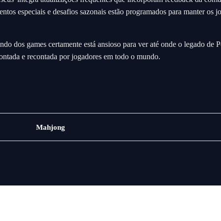
entos especiais e desafios sazonais estão programados para manter os j
do dos games certamente está ansioso para ver até onde o legado de P
 contada e recontada por jogadores em todo o mundo.
Promoção
Mahjong