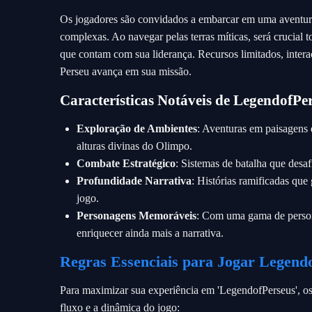
Os jogadores são convidados a embarcar em uma aventura
complexas. Ao navegar pelas terras míticas, será crucial t
que contam com sua liderança. Recursos limitados, inter
Perseu avança em sua missão.
Características Notáveis de LegendofPe
Exploração de Ambientes
: Aventuras em paisagens 
alturas divinas do Olimpo.
Combate Estratégico
: Sistemas de batalha que desa
Profundidade Narrativa
: Histórias ramificadas qu
jogo.
Personagens Memoráveis
: Com uma gama de person
enriquecer ainda mais a narrativa.
Regras Essenciais para Jogar Legend
Para maximizar sua experiência em 'LegendofPerseus', os
fluxo e a dinâmica do jogo: