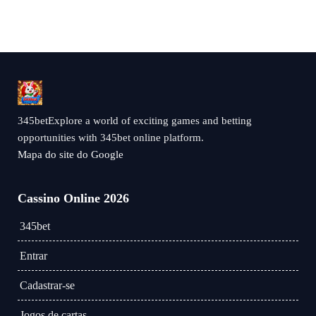
345betExplore a world of exciting games and betting
opportunities with 345bet online platform.
Mapa do site do Google
Cassino Online 2026
345bet
Entrar
Cadastrar-se
Jogos de cartas