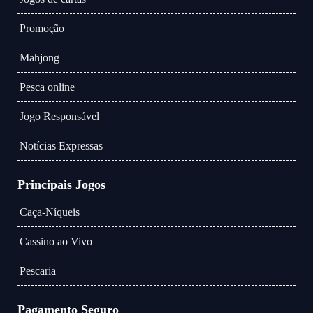
Promoção
Mahjong
Pesca online
Jogo Responsável
Notícias Expressas
Principais Jogos
Caça-Níqueis
Cassino ao Vivo
Pescaria
Pagamento Seguro