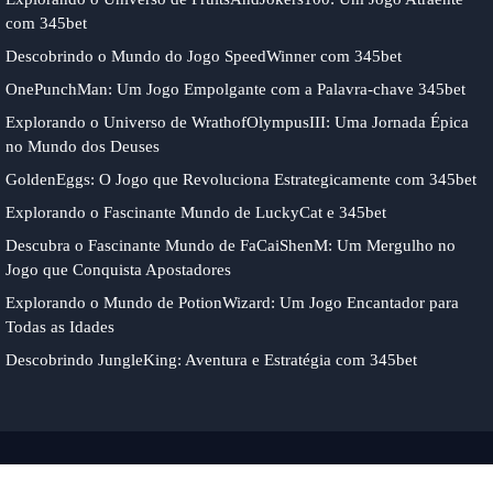
com 345bet
Descobrindo o Mundo do Jogo SpeedWinner com 345bet
OnePunchMan: Um Jogo Empolgante com a Palavra-chave 345bet
Explorando o Universo de WrathofOlympusIII: Uma Jornada Épica
no Mundo dos Deuses
GoldenEggs: O Jogo que Revoluciona Estrategicamente com 345bet
Explorando o Fascinante Mundo de LuckyCat e 345bet
Descubra o Fascinante Mundo de FaCaiShenM: Um Mergulho no
Jogo que Conquista Apostadores
Explorando o Mundo de PotionWizard: Um Jogo Encantador para
Todas as Idades
Descobrindo JungleKing: Aventura e Estratégia com 345bet