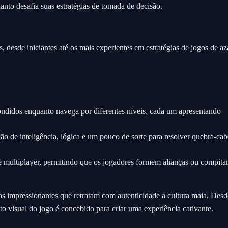
anto desafia suas estratégias de tomada de decisão.
desde iniciantes até os mais experientes em estratégias de jogos de a
ondidos enquanto navega por diferentes níveis, cada um apresentando
de inteligência, lógica e um pouco de sorte para resolver quebra-cab
e multiplayer, permitindo que os jogadores formem alianças ou compit
s impressionantes que retratam com autenticidade a cultura maia. Desd
cto visual do jogo é concebido para criar uma experiência cativante.