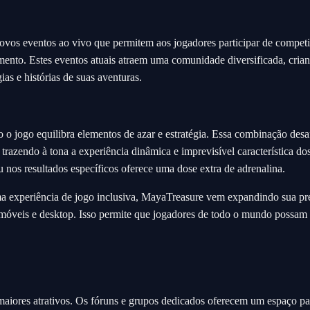
ovos eventos ao vivo que permitem aos jogadores participar de compet
mento. Estes eventos atuais atraem uma comunidade diversificada, cri
as e histórias de suas aventuras.
 o jogo equilibra elementos de azar e estratégia. Essa combinação desa
 trazendo à tona a experiência dinâmica e imprevisível característica do
 nos resultados específicos oferece uma dose extra de adrenalina.
 experiência de jogo inclusiva, MayaTreasure vem expandindo sua pr
 móveis e desktop. Isso permite que jogadores de todo o mundo possam 
iores atrativos. Os fóruns e grupos dedicados oferecem um espaço pa