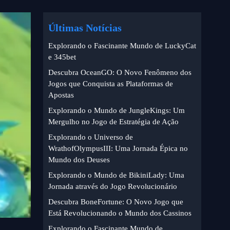
Últimas Notícias
Explorando o Fascinante Mundo de LuckyCat
e 345bet
Descubra OceanGO: O Novo Fenômeno dos
Jogos que Conquista as Plataformas de
Apostas
Explorando o Mundo de JungleKings: Um
Mergulho no Jogo de Estratégia de Ação
Explorando o Universo de
WrathofOlympusIII: Uma Jornada Épica no
Mundo dos Deuses
Explorando o Mundo de BikiniLady: Uma
Jornada através do Jogo Revolucionário
Descubra BoneFortune: O Novo Jogo que
Está Revolucionando o Mundo dos Cassinos
Explorando o Fascinante Mundo de