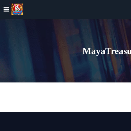
Pular
para
o
conteúdo
MayaTreasur