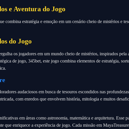
os e Aventura do Jogo
e combina estratégia e emoção em um cenário cheio de mistérios e tes
os do Jogo
rgulha os jogadores em um mundo cheio de mistérios, inspirados pela 
égica de jogo, 345bet, este jogo combina elementos de estratégia, sort
ica.
re
oradores audaciosos em busca de tesouros escondidos nas profundezas
é intricada, com enredos que envolvem história, mitologia e muitos desafi
gnificativas em áreas como astronomia, matemática e arquitetura. Esse p
gante que enriquece a experiência de jogo. Cada missão em MayaTreasure