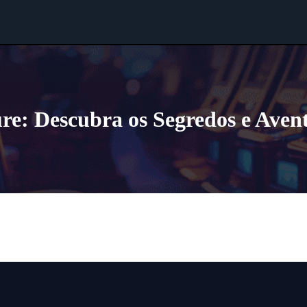
e: Descubra os Segredos e Aven