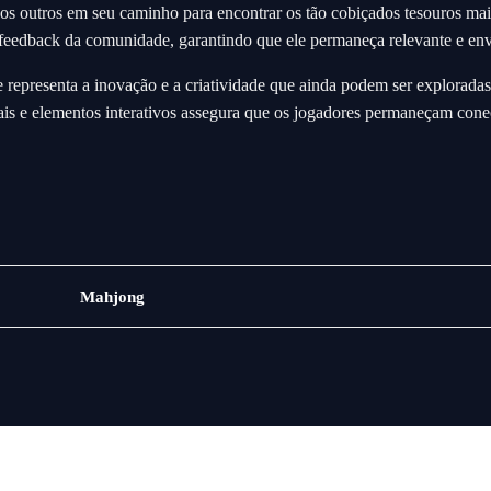
os outros em seu caminho para encontrar os tão cobiçados tesouros ma
feedback da comunidade, garantindo que ele permaneça relevante e env
 representa a inovação e a criatividade que ainda podem ser explorada
uais e elementos interativos assegura que os jogadores permaneçam cone
Promoção
Mahjong