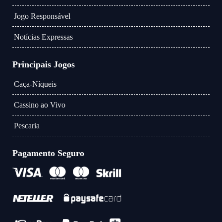
Jogo Responsável
Notícias Expressas
Principais Jogos
Caça-Níqueis
Cassino ao Vivo
Pescaria
Pagamento Seguro