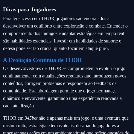
Dicas para Jogadores
Para ter sucesso em THOR, jogadores são encorajados a
desenvolver um equilíbrio entre exploração e combate. Entender o
comportamento dos inimigos e adaptar estratégias em tempo real
são habilidades essenciais. Investir em habilidades de suporte e
defesa pode ser tão crucial quanto focar em ataque puro.
A Evolução Contínua de THOR
Os desenvolvedores de THOR se comprometem a evoluir o jogo
continuamente, com atualizações regulares que introduzem novos
conteúdos, corrigem problemas e respondem ao feedback da
comunidade. Esta abordagem permite que o jogo permaneça
dinâmico e envolvente, garantindo uma experiência renovada a
cada atualização.
THOR em
345bet
não é apenas mais um jogo; é uma aventura que
mistura mito, estratégia e temas atuais, desafiando jogadores a
repensar suas ações em um ambiente virtual que reflete questões do