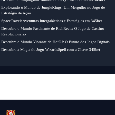
Explorando o Mundo de JungleKings: Um Mergulho no Jogo de
Estratégia de Ação
SpaceTravel: Aventuras Intergalácticas e Estratégias em 345bet
Descubra o Mundo Fascinante de RichReels: O Jogo de Cassino
Revolucionário
Descubra o Mundo Vibrante de HotDJ: O Futuro dos Jogos Digitais
Descubra a Magia do Jogo WizardsSpell com a Chave 345bet