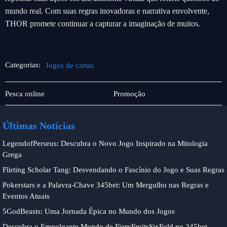
mundo real. Com suas regras inovadoras e narrativa envolvente,
THOR promete continuar a capturar a imaginação de muitos.
Categorias:
Jogos de cartas
Mahjong
Jogos
Pesca online
Promoção
de
cartas
Últimas Notícias
LegendofPerseus: Descubra o Novo Jogo Inspirado na Mitologia
Grega
Flirting Scholar Tang: Desvendando o Fascínio do Jogo e Suas Regras
Pokerstars e a Palavra-Chave 345bet: Um Mergulho nas Regras e
Eventos Atuais
5GodBeasts: Uma Jornada Épica no Mundo dos Jogos
Descubra o Empolgante Mundo de FieryFruitsSixFold no 345bet