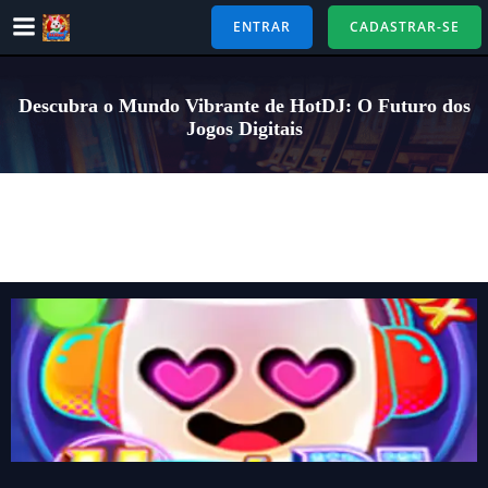
Pular
ENTRAR
CADASTRAR-SE
para
o
conteúdo
Descubra o Mundo Vibrante de HotDJ: O Futuro dos
Jogos Digitais