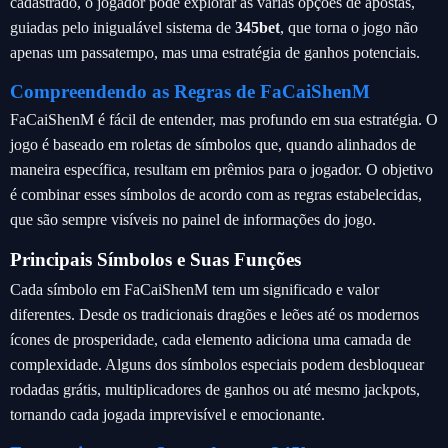
cadastrado, o jogador pode explorar as várias opções de apostas,
guiadas pelo inigualável sistema de
345bet
, que torna o jogo não
apenas um passatempo, mas uma estratégia de ganhos potenciais.
Compreendendo as Regras de FaCaiShenM
FaCaiShenM é fácil de entender, mas profundo em sua estratégia. O
jogo é baseado em roletas de símbolos que, quando alinhados de
maneira específica, resultam em prêmios para o jogador. O objetivo
é combinar esses símbolos de acordo com as regras estabelecidas,
que são sempre visíveis no painel de informações do jogo.
Principais Símbolos e Suas Funções
Cada símbolo em FaCaiShenM tem um significado e valor
diferentes. Desde os tradicionais dragões e leões até os modernos
ícones de prosperidade, cada elemento adiciona uma camada de
complexidade. Alguns dos símbolos especiais podem desbloquear
rodadas grátis, multiplicadores de ganhos ou até mesmo jackpots,
tornando cada jogada imprevisível e emocionante.