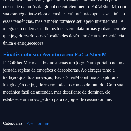
crescente da indústria global de entretenimento. FaCaiShenM, com
sua estratégia inovadora e temática cultural, não apenas se alinha a
essas tendências, mas também fortalece seu apelo internacional. A
integração de temas culturais locais em plataformas globais permite
que jogadores de várias localidades desfrutem de uma experiência
única e enriquecedora.
Finalizando sua Aventura em FaCaiShenM
FaCaiShenM é mais do que apenas um jogo; é um portal para uma
jornada repleta de emoções e descobertas. Ao abraçar tanto a
tradição quanto a inovação, FaCaiShenM continua a capturar a
imaginação de jogadores em todos os cantos do mundo. Com sua
mecânica fácil de aprender, mas desafiante de dominar, ele
estabelece um novo padrão para os jogos de cassino online.
Categorias:
Pesca online