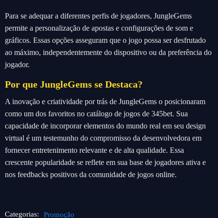
Para se adequar a diferentes perfis de jogadores, JungleGems
permite a personalização de apostas e configurações de som e
gráficos. Essas opções asseguram que o jogo possa ser desfrutado
ao máximo, independentemente do dispositivo ou da preferência do
jogador.
Por que JungleGems se Destaca?
A inovação e criatividade por trás de JungleGems o posicionaram
como um dos favoritos no catálogo de jogos de 345bet. Sua
capacidade de incorporar elementos do mundo real em seu design
virtual é um testemunho do compromisso da desenvolvedora em
fornecer entretenimento relevante e de alta qualidade. Essa
crescente popularidade se reflete em sua base de jogadores ativa e
nos feedbacks positivos da comunidade de jogos online.
Categorias:
Promoção