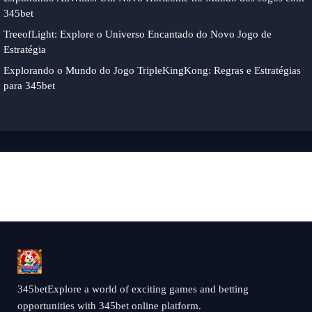
345bet
TreeofLight: Explore o Universo Encantado do Novo Jogo de
Estratégia
Explorando o Mundo do Jogo TripleKingKong: Regras e Estratégias
para 345bet
345betExplore a world of exciting games and betting
opportunities with 345bet online platform.