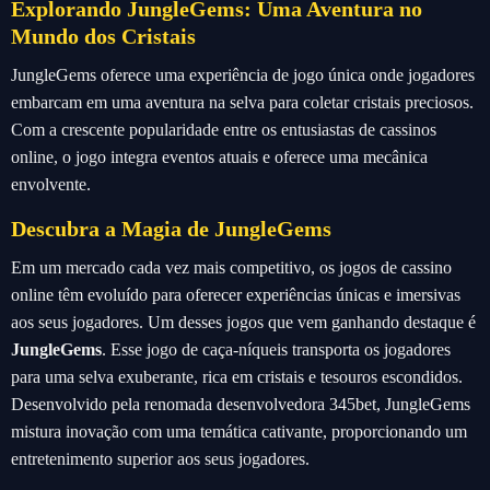
Explorando JungleGems: Uma Aventura no
Mundo dos Cristais
JungleGems oferece uma experiência de jogo única onde jogadores
embarcam em uma aventura na selva para coletar cristais preciosos.
Com a crescente popularidade entre os entusiastas de cassinos
online, o jogo integra eventos atuais e oferece uma mecânica
envolvente.
Descubra a Magia de JungleGems
Em um mercado cada vez mais competitivo, os jogos de cassino
online têm evoluído para oferecer experiências únicas e imersivas
aos seus jogadores. Um desses jogos que vem ganhando destaque é
JungleGems
. Esse jogo de caça-níqueis transporta os jogadores
para uma selva exuberante, rica em cristais e tesouros escondidos.
Desenvolvido pela renomada desenvolvedora 345bet, JungleGems
mistura inovação com uma temática cativante, proporcionando um
entretenimento superior aos seus jogadores.