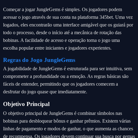
Começar a jogar JungleGems é simples. Os jogadores podem
acessar o jogo através de sua conta na plataforma 345bet. Uma vez
logados, eles encontrarão uma interface amigável que os guiará por
todo o processo, desde o início até a mecânica de rotação das
bobinas. A facilidade de acesso e operação torna o jogo uma
escolha popular entre iniciantes e jogadores experientes.
Regras do Jogo JungleGems
A jogabilidade de JungleGems é estruturada para ser intuitiva, sem
comprometer a profundidade ou a emoção. As regras básicas são
fáceis de entender, permitindo que os jogadores comecem a
desfrutar do jogo quase que imediatamente.
Objetivo Principal
O objetivo principal de JungleGems é combinar símbolos nas
bobinas para desbloquear bônus e ganhar prêmios. Existem várias
linhas de pagamento e modos de ganhar, o que aumenta as chances
de recompensa. Os jogadores devem continuar sua busca por gemas