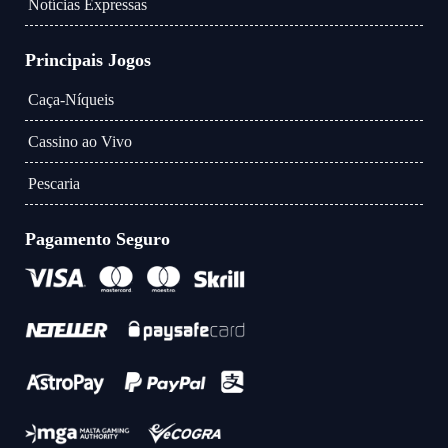
Notícias Expressas
Principais Jogos
Caça-Níqueis
Cassino ao Vivo
Pescaria
Pagamento Seguro