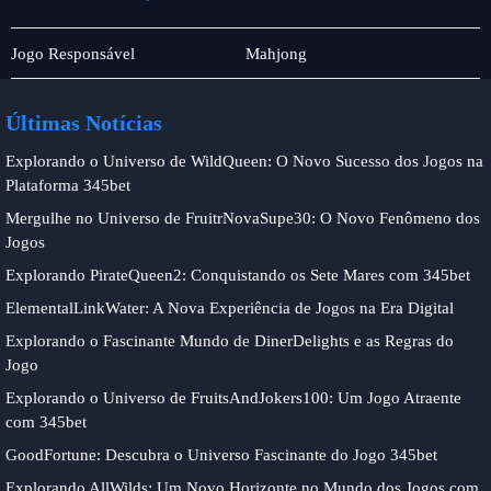
Pesca
Promoção
Jogo Responsável
Mahjong
online
Últimas Notícias
Explorando o Universo de WildQueen: O Novo Sucesso dos Jogos na
Plataforma 345bet
Mergulhe no Universo de FruitrNovaSupe30: O Novo Fenômeno dos
Jogos
Explorando PirateQueen2: Conquistando os Sete Mares com 345bet
ElementalLinkWater: A Nova Experiência de Jogos na Era Digital
Explorando o Fascinante Mundo de DinerDelights e as Regras do
Jogo
Explorando o Universo de FruitsAndJokers100: Um Jogo Atraente
com 345bet
GoodFortune: Descubra o Universo Fascinante do Jogo 345bet
Explorando AllWilds: Um Novo Horizonte no Mundo dos Jogos com