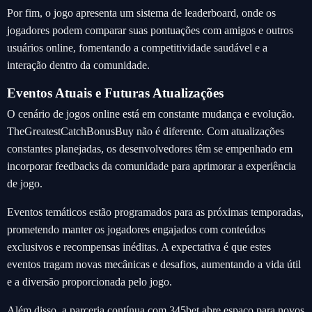
Por fim, o jogo apresenta um sistema de leaderboard, onde os
jogadores podem comparar suas pontuações com amigos e outros
usuários online, fomentando a competitividade saudável e a
interação dentro da comunidade.
Eventos Atuais e Futuras Atualizações
O cenário de jogos online está em constante mudança e evolução.
TheGreatestCatchBonusBuy não é diferente. Com atualizações
constantes planejadas, os desenvolvedores têm se empenhado em
incorporar feedbacks da comunidade para aprimorar a experiência
de jogo.
Eventos temáticos estão programados para as próximas temporadas,
prometendo manter os jogadores engajados com conteúdos
exclusivos e recompensas inéditas. A expectativa é que estes
eventos tragam novas mecânicas e desafios, aumentando a vida útil
e a diversão proporcionada pelo jogo.
Além disso, a parceria contínua com 345bet abre espaço para novos