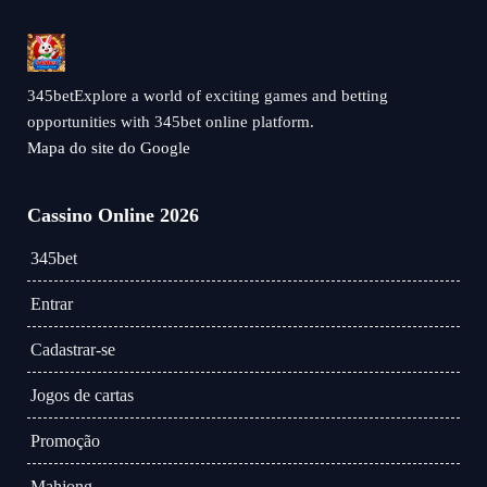
345betExplore a world of exciting games and betting
opportunities with 345bet online platform.
Mapa do site do Google
Cassino Online 2026
345bet
Entrar
Cadastrar-se
Jogos de cartas
Promoção
Mahjong