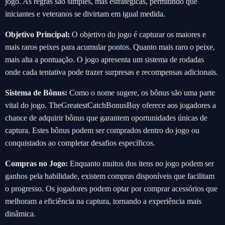
jogo. As regras são simples, mas estratégicas, permitindo que
iniciantes e veteranos se divirtam em igual medida.
Objetivo Principal:
O objetivo do jogo é capturar os maiores e
mais raros peixes para acumular pontos. Quanto mais raro o peixe,
mais alta a pontuação. O jogo apresenta um sistema de rodadas
onde cada tentativa pode trazer surpresas e recompensas adicionais.
Sistema de Bônus:
Como o nome sugere, os bônus são uma parte
vital do jogo. TheGreatestCatchBonusBuy oferece aos jogadores a
chance de adquirir bônus que garantem oportunidades únicas de
captura. Estes bônus podem ser comprados dentro do jogo ou
conquistados ao completar desafios específicos.
Compras no Jogo:
Enquanto muitos dos itens no jogo podem ser
ganhos pela habilidade, existem compras disponíveis que facilitam
o progresso. Os jogadores podem optar por comprar acessórios que
melhoram a eficiência na captura, tornando a experiência mais
dinâmica.