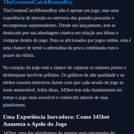
TheGreatestCatchBonusBuy
TheGreatestCatchBonusBuy não é apenas um jogo, mas uma
experiência de imersão no universo das grandes pescarias e
recompensas surpreendentes. Desde seu lançamento, tem se
destacado por sua abordagem criativa em relação aos bônus e
compras dentro do jogo. Para os aficionados por jogos online, esta é
uma chance de sentir a adrenalina da pesca combinada com o
prazer da vitória.
No coração do jogo está a chance de capturar os maiores peixes e
desbloquear incríveis prêmios. Os gráficos de alta qualidade e os
efeitos sonoros imersivos fazem com que cada sessão de jogo se
torne memorável. Além disso, 345bet tem sido fundamental em
tornar o jogo mais acessível e conhecido através de suas
plataformas.
Uma Experiência Inovadora: Como 345bet
Aumenta o Apelo do Jogo
345bet, uma das plataformas de apostas mais renomadas do